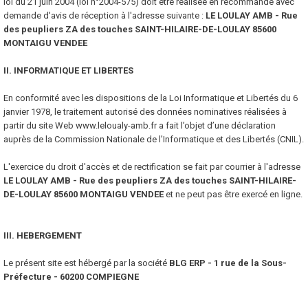
loi du 21 juin 2004 (loi n°2004-575) doit être réalisée en recommandé avec
demande d'avis de réception à l'adresse suivante :
LE LOULAY AMB - Rue
des peupliers
ZA des touches SAINT-HILAIRE-DE-LOULAY 85600
MONTAIGU VENDEE
II. INFORMATIQUE ET LIBERTES
En conformité avec les dispositions de la Loi Informatique et Libertés du 6
janvier 1978, le traitement autorisé des données nominatives réalisées à
partir du site Web www.leloualy-amb.fr a fait l’objet d’une déclaration
auprès de la Commission Nationale de l’Informatique et des Libertés (CNIL).
L'exercice du droit d'accès et de rectification se fait par courrier à l'adresse
LE LOULAY AMB - Rue des peupliers ZA des touches SAINT-HILAIRE-
DE-LOULAY 85600 MONTAIGU VENDEE
et ne peut pas être exercé en ligne.
III. HEBERGEMENT
Le présent site est hébergé par la société
BLG
ERP
- 1 rue de la Sous-
Préfecture - 60200 COMPIEGNE