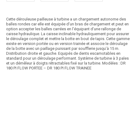
Cette dérouleuse pailleuse à turbine a un chargement autonome des
balles rondes car elle est équipée d’un bras de chargement et peut en
option accepter les balles carrées en l’équipant d’une rallonge de
caisse hydraulique. La caisse inclinable hydrauliquement pour assurer
le déroulage complet et mettre la botte en bout de tapis. Cette gamme
existe en version portée ou en version trainée et associe le déroulage
de la botte avec un paillage puissant par soufflerie jusqu’à 15 m.
Distribution droite et gauche. Equipés de dents escamotables en
standard pour un déroulage performant. Système de turbine à 3 pales
et un démêleur à doigts rétractables fixé sur la turbine. Modèles : DR
180 PI FLOW PORTEE – DR 180 PI FLOW TRAINEE
Article SCAR
Les dérouleuses Silofarmer sont conçues pour distribuer le foin, la
paille et les balles enrubannées....
Voir le produit