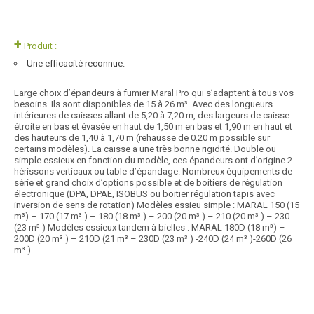
+
Produit :
Une efficacité reconnue.
Large choix d’épandeurs à fumier Maral Pro qui s’adaptent à tous vos
besoins. Ils sont disponibles de 15 à 26 m³. Avec des longueurs
intérieures de caisses allant de 5,20 à 7,20 m, des largeurs de caisse
étroite en bas et évasée en haut de 1,50 m en bas et 1,90 m en haut et
des hauteurs de 1,40 à 1,70 m (rehausse de 0.20 m possible sur
certains modèles). La caisse a une très bonne rigidité. Double ou
simple essieux en fonction du modèle, ces épandeurs ont d’origine 2
hérissons verticaux ou table d’épandage. Nombreux équipements de
série et grand choix d’options possible et de boitiers de régulation
électronique (DPA, DPAE, ISOBUS ou boitier régulation tapis avec
inversion de sens de rotation) Modèles essieu simple : MARAL 150 (15
m³) – 170 (17 m³ ) – 180 (18 m³ ) – 200 (20 m³ ) – 210 (20 m³ ) – 230
(23 m³ ) Modèles essieux tandem à bielles : MARAL 180D (18 m³) –
200D (20 m³ ) – 210D (21 m³ – 230D (23 m³ ) -240D (24 m³ )-260D (26
m³ )