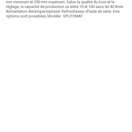
mm minimum et 250 mm maximum. Selon la qualité du bois et le
réglage, la capacité de production va entre 70 et 100 sacs de 40 litres.
Alimentation électrique triphasé. Refroidisseur d’huile de série. Des
options sont possibles. Modèle : SPLITOMAT
Article SCAR
Fendeuses tracteur hydraulique avec une puissance de fendage de 13
à 19 T. Dégagement 1,10 m pour la...
Voir le produit
Fendeuses hydrauliques tracteur XYLO
Article SCAR
Fendeuse de buches thermique châssis routier. Puissance 16 et 18
tonnes. Double vitesse de descente «Manu2speed»...
Voir le produit
Fendeuse thermique sur châssis routier - XYLO
Article SCAR