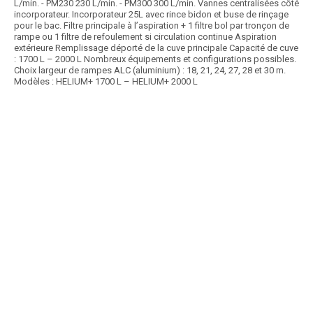
L/min. - PM230 230 L/min. - PM300 300 L/min. Vannes centralisées côté
incorporateur. Incorporateur 25L avec rince bidon et buse de rinçage
pour le bac. Filtre principale à l’aspiration + 1 filtre bol par tronçon de
rampe ou 1 filtre de refoulement si circulation continue Aspiration
extérieure Remplissage déporté de la cuve principale Capacité de cuve
: 1700 L – 2000 L Nombreux équipements et configurations possibles.
Choix largeur de rampes ALC (aluminium) : 18, 21, 24, 27, 28 et 30 m.
Modèles : HELIUM+ 1700 L – HELIUM+ 2000 L
Article SCAR
Gamme composée de 4 pulvérisateurs portés de base, adaptables
selon vos besoins et attentes avec de nombreuses...
Voir le produit
Pulvérisateur porté NEW ELEGANT
Article SCAR
affichage prix HT
Choix des pros Matériel été 2025
Pulvérisateur porté léger et compact : Châssis mécano soudé. Mât