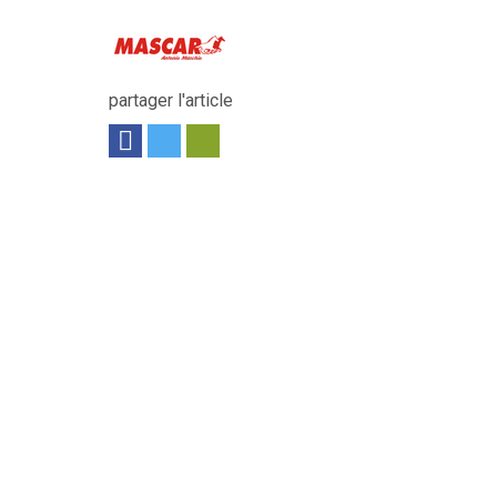
partager l'article
es et rondes. C’est une machine stationnaire...
Voir le produit
 de la série Q est compacte et légère et...
Voir le produit