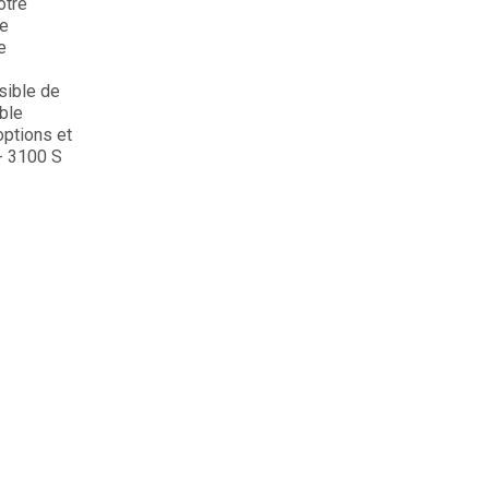
otre
he
e
sible de
ble
options et
- 3100 S