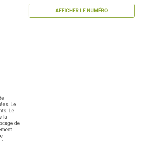
AFFICHER LE NUMÉRO
de
vées. Le
nts. Le
e la
locage de
mement
de