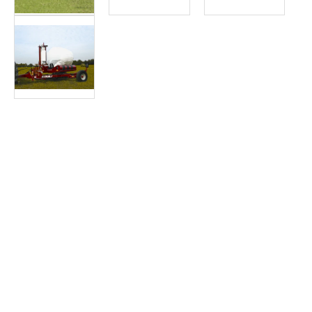
Article SCAR
La série 1814 est une enrubanneuse statique pour balles carré
Enrubanneuse statique pour balles carrées ou rondes
Article SCAR
L’enrubanneuse attelage à 3 points à balles rondes et carrées