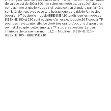
de caisse est de 500 à 800 mm selon les modèles. La spécificité de
cette gamme et que le vidage s’effectue soit en standard par l’arrière
soit latéralement avec ouverture hydraulique de la ridelle. Un essieu
boogie 16 T équipe le modèle BIBENNE 120 tandis que les modèles
BIBENNE 180 et 210 sont équipés d’un essieu boogie 26 T spécial TP
pour des travaux intensifs. Le choix très grand d’options disponibles
permet d’adapter cette remorque TP à tous les besoins. Largeur
intérieure de caisse maximum : 2,2 m Modèles : BIBENNE 120 –
BIBENNE 180 – BIBENNE 210
Article SCAR
Benne TP de 10 à 22 T : Caisse monocoque hauteur 830 mm forme
cylindrique renforcée par un bandeau en...
Voir le produit
Benne TP
Article SCAR
TP LEADER est une gamme de remorque conçue pour les travaux
publics. Elle est composé de 3 modèles de...
Voir le produit