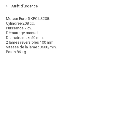
Arrêt d'urgence
Moteur Euro 5 KPC LS208.
Cylindrée 208 cc.
Puissance 7 cv.
Démarrage manuel.
Diamètre maxi 50 mm.
2 lames réversibles 100 mm.
Vitesse de la lame : 3600/min.
Poids 86 kg.
Article SCAR
Non visible site Scar
À partir de 795 €. Moteur Briggs & Stratton CR950. Cylindrée 208
cc.Puissance 6,5 cv. Carburant SP95...
Voir le produit
Broyeur de branches BK760-B
Article SCAR