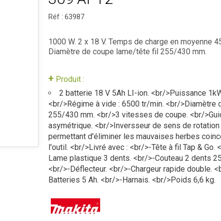
Réf :
63987
1000 W. 2 x 18 V. Temps de charge en moyenne 45
Diamètre de coupe lame/tête fil 255/430 mm.
+
Produit :
2 batterie 18 V 5Ah LI-ion. <br/>Puissance 1kW
<br/>Régime à vide : 6500 tr/min. <br/>Diamètre
255/430 mm. <br/>3 vitesses de coupe. <br/>Gui
asymétrique. <br/>Inversseur de sens de rotation
permettant d'éliminer les mauvaises herbes coin
l'outil. <br/>Livré avec : <br/>-Tête à fil Tap & Go. 
Lame plastique 3 dents. <br/>-Couteau 2 dents 
<br/>-Déflecteur. <br/>-Chargeur rapide double. <
Batteries 5 Ah. <br/>-Harnais. <br/>Poids 6,6 kg.