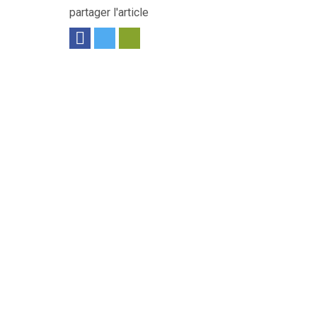
partager l'article
es 18 V => 2 x 8 Ah FORGE. Vitesse à vide...
Voir le produit
. Autonomie moyenne : 40 min. Vitesse maxi...
Voir le produit