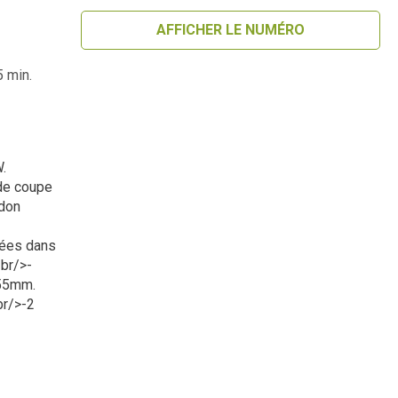
AFFICHER LE NUMÉRO
 min.
.
 de coupe
don
cées dans
<br/>-
255mm.
br/>-2