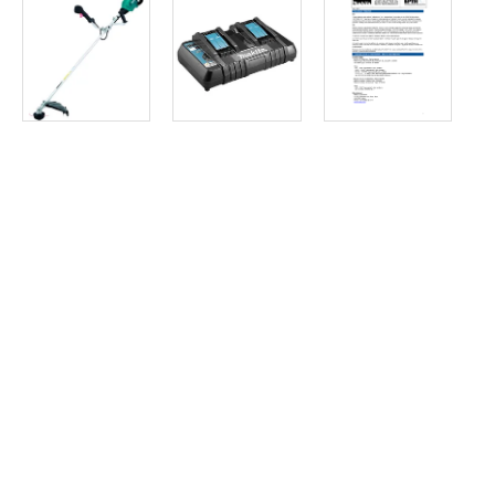
Article SCAR
Non visible site Scar
Débroussailleuse à batterie. Guidon. M18 FBCU-802. 2 Batteri
Débroussailleuse à batterie M18 FBCU-802
Article SCAR
Non visible site Scar
Débroussailleuse à batterie. TGDB4033BL. Puissance : 550 W