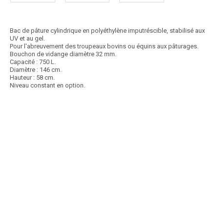
Bac de pâture cylindrique en polyéthylène imputréscible, stabilisé aux
UV et au gel.
Pour l'abreuvement des troupeaux bovins ou équins aux pâturages.
Bouchon de vidange diamètre 32 mm.
Capacité : 750 L.
Diamètre : 146 cm.
Hauteur : 58 cm.
Niveau constant en option.
Article SCAR
Non visible site Scar
En polyéthylène imputrescible rotomoulé, stabilisé aux UV et au gel.
Pour l'abreuvement des petits et...
Voir le produit
Bac SUPERBAC ovale 650 L
Article SCAR