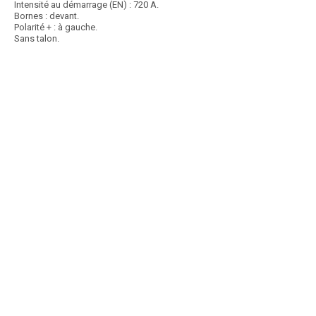
Intensité au démarrage (EN) : 720 A.
Bornes : devant.
Polarité + : à gauche.
Sans talon.
Article SCAR
Non visible site Scar
Nouvelle technologie sans entretien VL, PL, agricoles. 70 Ah, 278 x 175
x 175
Voir le produit
Batterie 70AH/640A 12V +D
Article SCAR
Non visible site Scar
Batterie sans entretien. Tension : 12 V. Capacité : 100 Ah. Dimensions :
353x175x190 mm. Gamme Formula...
Voir le produit