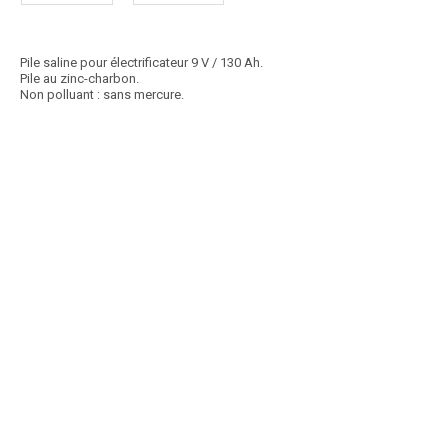
Pile saline pour électrificateur 9 V / 130 Ah.
Pile au zinc-charbon.
Non polluant : sans mercure.
Article SCAR
Non visible site Scar
Batterie de clôture. Décharge lente. Tension : 12 V. Capacité : 60 Ah.
Dimensions : 242x175x190 mm. Bornes...
Voir le produit
Batterie clôture 60 Ah
Article SCAR
Non visible site Scar
Batterie de clôture. Décharge lente. Tension : 12 V. Capacité : 80 Ah.
Dimensions : 278x175x190 mm. Bornes...
Voir le produit