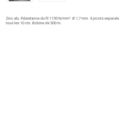
Zinc alu. Résistance du fil 1150 N/mm². Ø 1,7 mm. 4 picots espacés
tous les 10 cm. Bobine de 500 m.
Article SCAR
Non visible site Scar
Classe B. Résistance 45/55 kg/mm². Ø 2.4 mm. 4 picots espacés tous
les 10 cm. Bobine de 200 m.
Voir le produit
Ronce EUROPE acier doux 2,4 mm
Article SCAR
Non visible site Scar
Zingué. 5 kg.
Voir le produit
Fil lisse 1,8 mm
Article SCAR