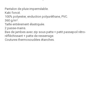
Pantalon de pluie imperméable.
Kaki foncé.
100% polyester, enduction polyuréthane, PVC.
360 g/m².
Taille entièrement élastiquée.
2 passe-mains.
Bas de jambes avec zip sous patte + petit passepoil rétro-
réfléchissant + patte de resserrage.
Coutures thermosoudées étanches.
Article SCAR
Non visible site Scar
Chaussures de travail basses anti-fatigue. Modèle Dolik. Marron. Tige :
cuir pleine fleur et polyamide....
Voir le produit
Chaussures de travail basses DOLIK
Article SCAR
Non visible site Scar