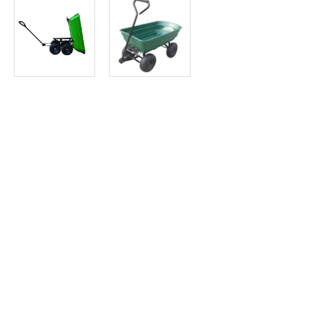
Article SCAR
Non visible site Scar
Bac plastique gris. Basculant. Capacité maxi 250 Kg. Dimensi
Chariot de jardin
Article SCAR
Non visible site Scar
En polyéthylène. Capacité de charge maxi : 180 kg. Diamètre du
Remorque benne basculante
Article SCAR
Non visible site Scar