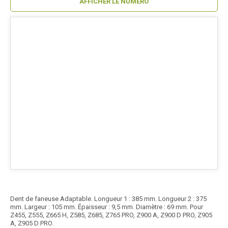
AFFICHER LE NUMÉRO
Dent de faneuse Adaptable. Longueur 1 : 385 mm. Longueur 2 : 375
mm. Largeur : 105 mm. Épaisseur : 9,5 mm. Diamètre : 69 mm. Pour
Z455, Z555, Z665 H, Z585, Z685, Z765 PRO, Z900 A, Z900 D PRO, Z905
A, Z905 D PRO.