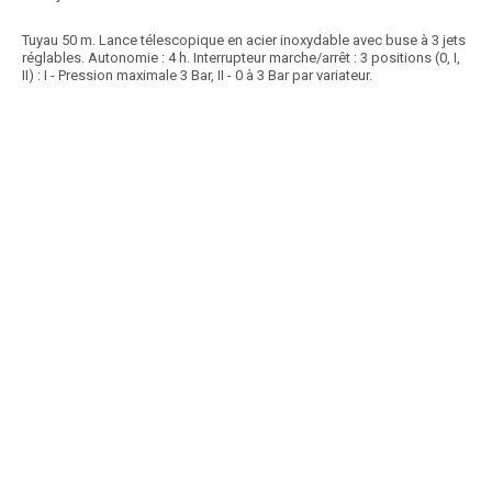
Tuyau 50 m. Lance télescopique en acier inoxydable avec buse à 3 jets
réglables. Autonomie : 4 h. Interrupteur marche/arrêt : 3 positions (0, I,
II) : I - Pression maximale 3 Bar, II - 0 à 3 Bar par variateur.
Article SCAR
Non visible site Scar
Pulvérisateur à dos à pression entretenue Evolution 16. Capacité totale
: 16 L. Manette en acier chromé...
Voir le produit
Pulvérisateur à dos EVOLUTION 16L
Article SCAR
Non visible site Scar
À pression préalable. Réservoir en polypropylène translucide. Lance en
fibre de verre très résistante,...
Voir le produit