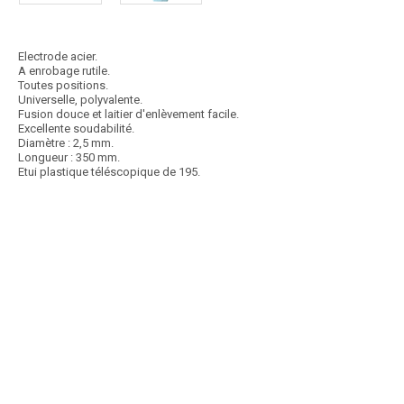
Electrode acier.
A enrobage rutile.
Toutes positions.
Universelle, polyvalente.
Fusion douce et laitier d'enlèvement facile.
Excellente soudabilité.
Diamètre : 2,5 mm.
Longueur : 350 mm.
Etui plastique téléscopique de 195.
Article SCAR
Non visible site Scar
312R. A enrobage semi-basique. Pour les aciers difficilement
soudables. Ø 3,2 x 350 x 28
Voir le produit
Electrode de réparation Ø 3,2 mm