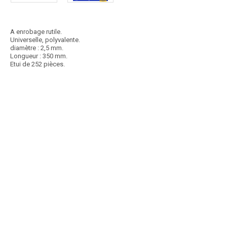
A enrobage rutile.
Universelle, polyvalente.
diamètre : 2,5 mm.
Longueur : 350 mm.
Etui de 252 pièces.
Article SCAR
Non visible site Scar
312R. A enrobage semi-basique. Pour les aciers difficilement
soudables. Ø 3,2 x 350 x 28
Voir le produit
Electrode de réparation Ø 3,2 mm
Article SCAR
Non visible site Scar
312R. A enrobage semi-basique. Pour les aciers difficilement