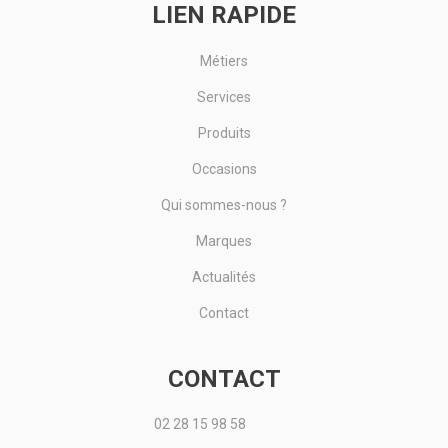
LIEN RAPIDE
Métiers
Services
Produits
Occasions
Qui sommes-nous ?
Marques
Actualités
Contact
CONTACT
02 28 15 98 58