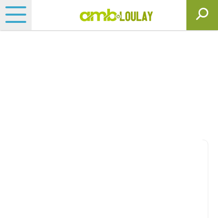
Matériels, pièces et
motoculture
Consultez nos catalogues
Filtrer par
Matériel agricole
Tous
Travail du sol
Semis
Fertilisation, épandage