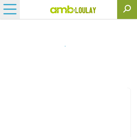
Matériels, pièces et
motoculture
Consultez nos catalogues
Filtrer par
Matériel agricole
Tous
Travail du sol
Semis
Fertilisation, épandage