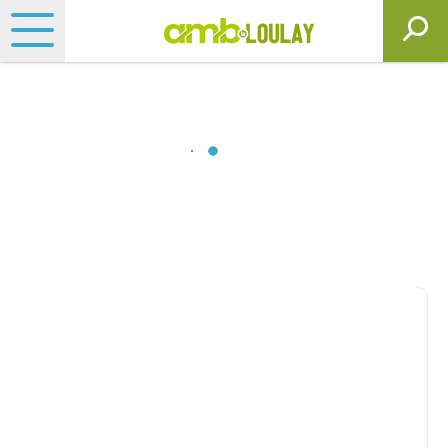
Matériels, pièces et
motoculture
Consultez nos catalogues
Filtrer par
Matériel agricole
Tous
Travail du sol
Semis
Fertilisation, épandage