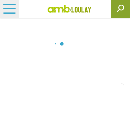
Matériels, pièces et
motoculture
Consultez nos catalogues
Filtrer par
Matériel agricole
Tous
Travail du sol
Semis
Fertilisation, épandage