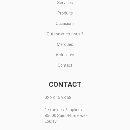
Services
Produits
Occasions
Qui sommes-nous ?
Marques
Actualités
Contact
CONTACT
02 28 15 98 58
17 rue des Peupliers
85600 Saint-Hilaire-de-
Loulay