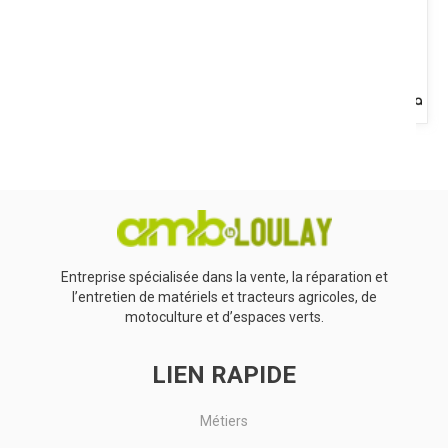
Fourches à palette pour chargeur frontal et télescopique.
Fourches à palette pour chargeur frontal, 4 versions : Attelage...
Voir le produit
Entreprise spécialisée dans la vente, la réparation et
l’entretien de matériels et tracteurs agricoles, de
motoculture et d’espaces verts.
LIEN RAPIDE
Métiers