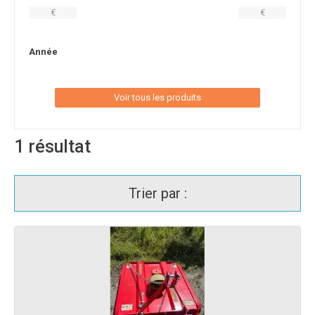
€
€
Année
Voir tous les produits
1
résultat
Trier par :