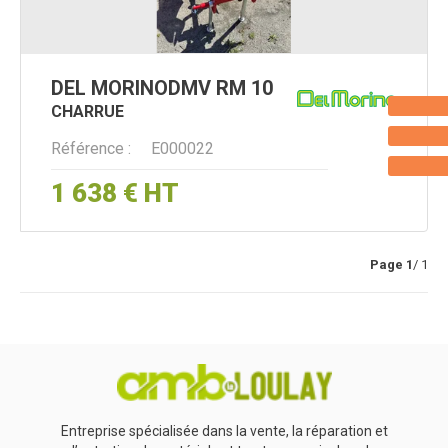
DEL MORINO
DMV RM 10
CHARRUE
Référence
E000022
1 638
€
HT
Page
1
/ 1
Entreprise spécialisée dans la vente, la réparation et