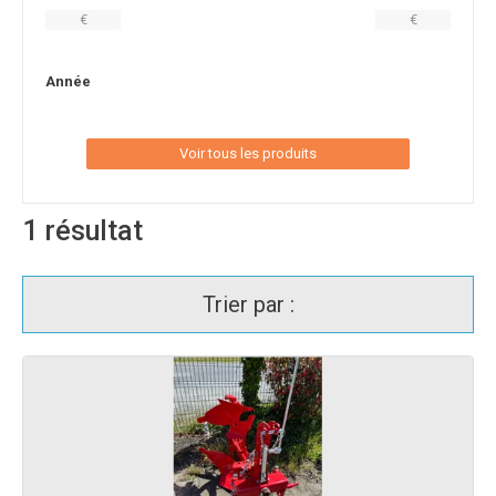
€
€
Année
Voir tous les produits
1
résultat
Trier par :