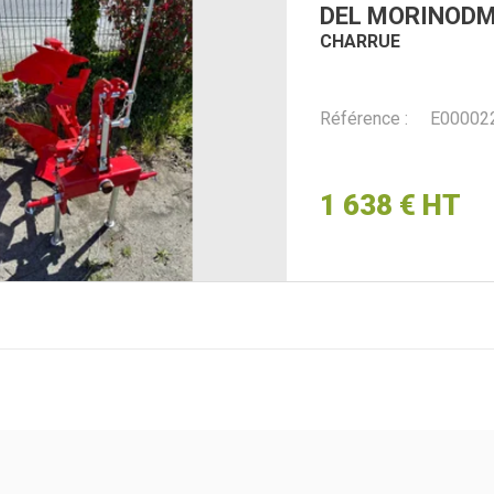
DEL MORINO
DM
CHARRUE
Référence
E00002
1 638
€
HT