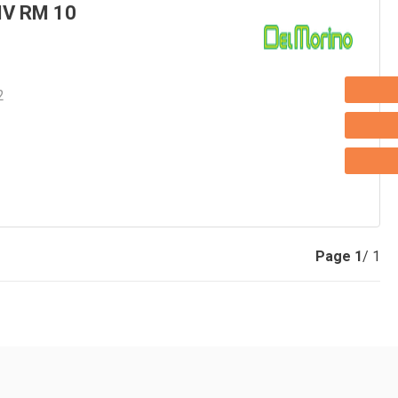
V RM 10
2
Page
1
/ 1