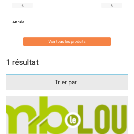
€
€
Année
Voir tous les produits
1
résultat
Trier par :