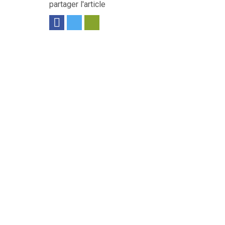
partager l'article
 pour une utilisation viticole et maraîchère....
Voir le produit