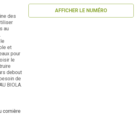
AFFICHER LE NUMÉRO
ine des
tiliser
s au
.
le
ble et
leaux pour
isir le
ruire
ours debout
 besoin de
EAU BIOLA.
u cornière