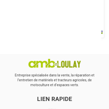
Voir le produit
Cages de contention pour bovins viandes, bovins lait. Différents
modèles existent : - Cage de contention manuelle à parois...
Voir le produit
Entreprise spécialisée dans la vente, la réparation et
l’entretien de matériels et tracteurs agricoles, de
motoculture et d’espaces verts.
LIEN RAPIDE