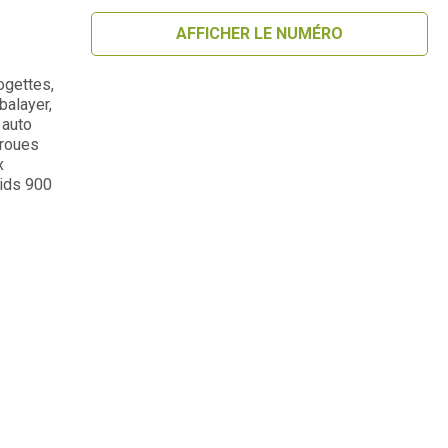
AFFICHER LE NUMÉRO
ogettes,
balayer,
 auto
 roues
x
oids 900