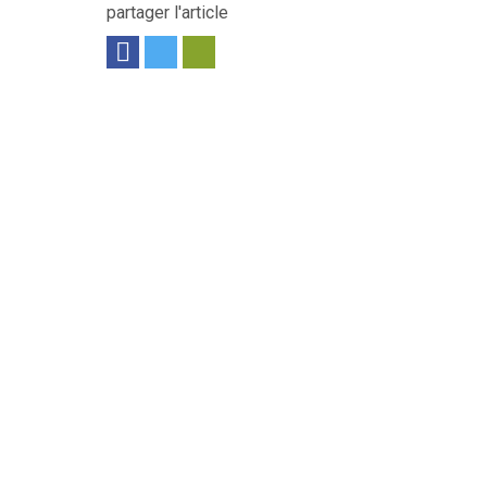
partager l'article
L, sont entièrement conçues en acier galvanisé...
Voir le produit
ud. Béquille mécanique. Frein à main. Frein...
Voir le produit