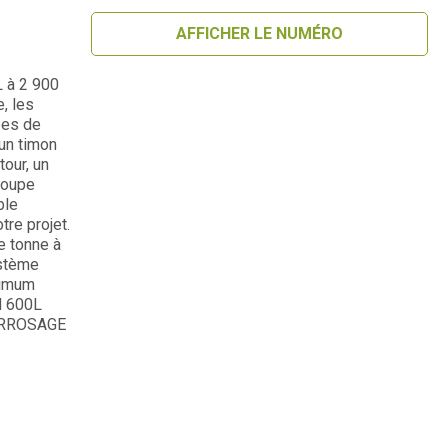
AFFICHER LE NUMÉRO
L à 2 900
, les
ées de
 un timon
tour, un
roupe
ble
tre projet.
e tonne à
ystème
ximum
H 600L
ARROSAGE