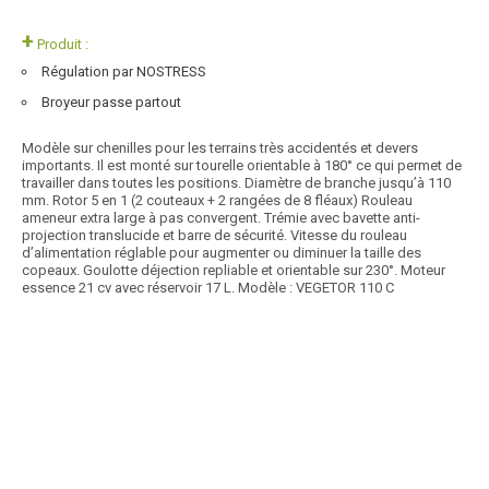
+
Produit :
Régulation par NOSTRESS
Broyeur passe partout
Modèle sur chenilles pour les terrains très accidentés et devers
importants. Il est monté sur tourelle orientable à 180° ce qui permet de
travailler dans toutes les positions. Diamètre de branche jusqu’à 110
mm. Rotor 5 en 1 (2 couteaux + 2 rangées de 8 fléaux) Rouleau
ameneur extra large à pas convergent. Trémie avec bavette anti-
projection translucide et barre de sécurité. Vitesse du rouleau
d’alimentation réglable pour augmenter ou diminuer la taille des
copeaux. Goulotte déjection repliable et orientable sur 230°. Moteur
essence 21 cv avec réservoir 17 L. Modèle : VEGETOR 110 C
Article SCAR
affichage prix HT
Choix des pros Matériel été 2025
Adaptable sur mini pelle de 2.2 à 3.5T avec fixation intermédiaire