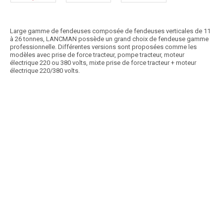
Large gamme de fendeuses composée de fendeuses verticales de 11
à 26 tonnes, LANCMAN possède un grand choix de fendeuse gamme
professionnelle. Différentes versions sont proposées comme les
modèles avec prise de force tracteur, pompe tracteur, moteur
électrique 220 ou 380 volts, mixte prise de force tracteur + moteur
électrique 220/380 volts.
Article SCAR
Fendeuse de buches thermique châssis routier. Puissance 16 et 18
tonnes. Double vitesse de descente «Manu2speed»...
Voir le produit
Fendeuse thermique sur châssis routier - XYLO
Article SCAR
Fendeuses électriques jusqu’à 15 tonnes selon le modèle.
Dégagement jusqu’à 1.10 m. Double vitesse de...
Voir le produit