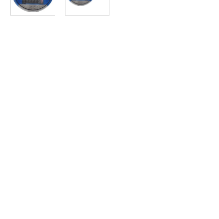
Article SCAR
Non visible site Scar
10 T. Ø 91 mm. Kit comprenant : une béquille avec chape et axe, une
pompe manuelle avec levier et un...
Voir le produit
Béquille hydraulique
Article SCAR
Non visible site Scar
Voir le produit
Compteurs de distance sur essieu au centième
Article SCAR
Non visible site Scar