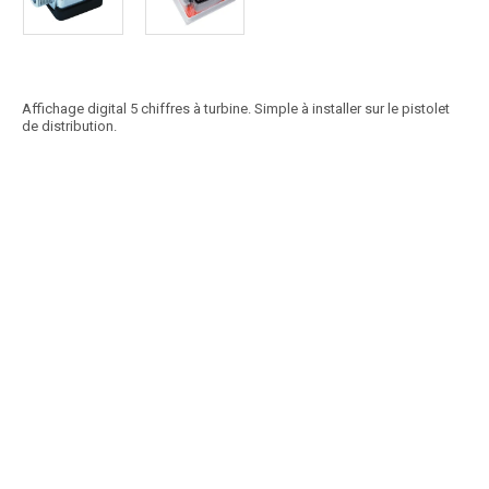
Affichage digital 5 chiffres à turbine. Simple à installer sur le pistolet
de distribution.
Article SCAR
Non visible site Scar
Comprend : 1 flexible EPDM renforcé Ø 20 mm, longueur 1,5 m. 1
crépine à clapet plastique. 2 colliers...
Voir le produit
Kit d4aspiration ADBLUE
Article SCAR
Non visible site Scar
Type de fluide : essence et gasoil. Arrêt automatique du débit si le