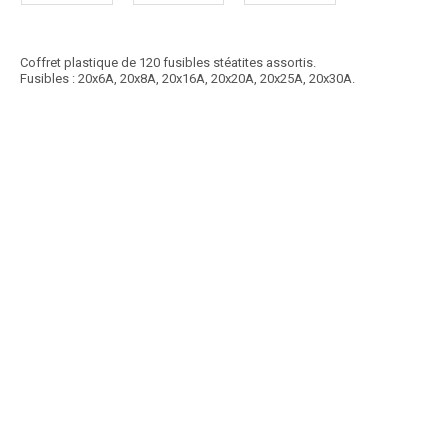
Coffret plastique de 120 fusibles stéatites assortis.
Fusibles : 20x6A, 20x8A, 20x16A, 20x20A, 20x25A, 20x30A.
Article SCAR
Non visible site Scar
Coffret plastique de 127 gaines thermorétractables assorties.95
gaines 40 mm, diamètres : 2, 2,5, 3,5,...
Voir le produit
Gaines thermoretractables 127 pièces
Article SCAR
Non visible site Scar
Coffret plastique de 90 fusibles enfichables assortis + 1 testeur + 1
pince. Fusibles : 15x5A, 15x10A,...
Voir le produit
Fusibles 90 pièces + testeur + pince
Article SCAR
Non visible site Scar