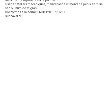
de nitrile microporeux sur la paume.
Usage : ateliers mécaniques, maintenance et montage pécis en milieu
sec ou humide et gras.
Conformes à la norme EN388:2016 : 3121X.
Sur cavalier.
Article SCAR
Non visible site Scar
Sans coutures, en nylon, jauge 15, avec enduction PVC sur la paume et
doublure intérieure bouclette pour...
Voir le produit
Gants froid ICE BLUE
Article SCAR
Non visible site Scar
Sans coutures, en polyester, enduction latex rugueux, coton. Travaux
agricoles, jardinage, maçonnerie...
Voir le produit