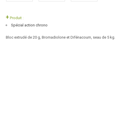
+
Produit :
Spécial action chrono
Bloc extrudé de 20 g, Bromadiolone et Difénacoum, seau de 5 kg.
Article SCAR
Non visible site Scar
Raticide. TP 14-Rodenticide prêt à l'emploi. Composition : Matière
active, Brodifacoum à 27 ppm (meilleure...
Voir le produit
Raticide souricide professionnel
Article SCAR
Non visible site Scar
Répulsif rongeurs. Forme un film protecteur qui empêche les rats et