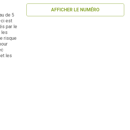
AFFICHER LE NUMÉRO
au de 5
-ci est
és par le
 les
le risque
pour
ec
 et les