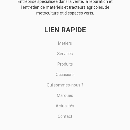
Entreprise spécialisée dans la vente, la réparation et
l’entretien de matériels et tracteurs agricoles, de
motoculture et d’espaces verts.
LIEN RAPIDE
Métiers
Services
Produits
Occasions
Qui sommes-nous ?
Marques
Actualités
Contact