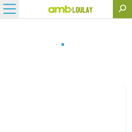
Matériels, pièces et
motoculture
Consultez nos catalogues
Filtrer par
Matériel agricole
Tous
Travail du sol
Semis
Fertilisation, épandage