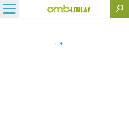
Matériels, pièces et
motoculture
Consultez nos catalogues
Filtrer par
Matériel agricole
Tous
Travail du sol
Semis
Fertilisation, épandage