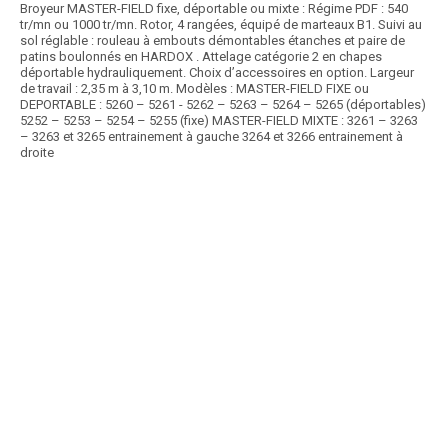
Broyeur MASTER-FIELD fixe, déportable ou mixte : Régime PDF : 540
tr/mn ou 1000 tr/mn. Rotor, 4 rangées, équipé de marteaux B1. Suivi au
sol réglable : rouleau à embouts démontables étanches et paire de
patins boulonnés en HARDOX . Attelage catégorie 2 en chapes
déportable hydrauliquement. Choix d’accessoires en option. Largeur
de travail : 2,35 m à 3,10 m. Modèles : MASTER-FIELD FIXE ou
DEPORTABLE : 5260 – 5261 - 5262 – 5263 – 5264 – 5265 (déportables)
5252 – 5253 – 5254 – 5255 (fixe) MASTER-FIELD MIXTE : 3261 – 3263
– 3263 et 3265 entrainement à gauche 3264 et 3266 entrainement à
droite
Article SCAR
affichage prix HT
Choix des pros Matériel Printemps 2026
Broyeur DR4 maraîchers et DR4 simple entraînement et double
entraînement : Régime PDF : 540 tr/mn ou...
Voir le produit
Broyeur DR4 axe horizontal
Prix HT :