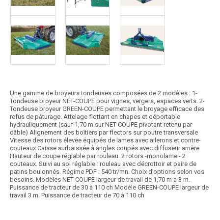
Une gamme de broyeurs tondeuses composées de 2 modèles : 1-
Tondeuse broyeur NET-COUPE pour vignes, vergers, espaces verts. 2-
Tondeuse broyeur GREEN-COUPE permettant le broyage efficace des
refus de pâturage. Attelage flottant en chapes et déportable
hydrauliquement (sauf 1,70 m sur NET-COUPE pivotant retenu par
câble) Alignement des boîtiers par flectors sur poutre transversale
Vitesse des rotors élevée équipés de lames avec ailerons et contre-
couteaux Caisse surbaissée à angles coupés avec diffuseur arrière
Hauteur de coupe réglable par rouleau. 2 rotors -monolame - 2
couteaux. Suivi au sol réglable : rouleau avec décrottoir et paire de
patins boulonnés. Régime PDF : 540 tr/mn. Choix d’options selon vos
besoins. Modèles NET-COUPE largeur de travail de 1,70 m à 3 m.
Puissance de tracteur de 30 à 110 ch Modèle GREEN-COUPE largeur de
travail 3 m. Puissance de tracteur de 70 à 110 ch