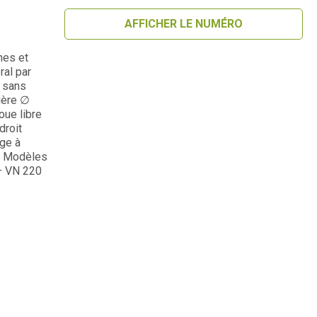
AFFICHER LE NUMÉRO
hes et
ral par
e sans
ière ∅
oue libre
droit
age à
s. Modèles
– VN 220